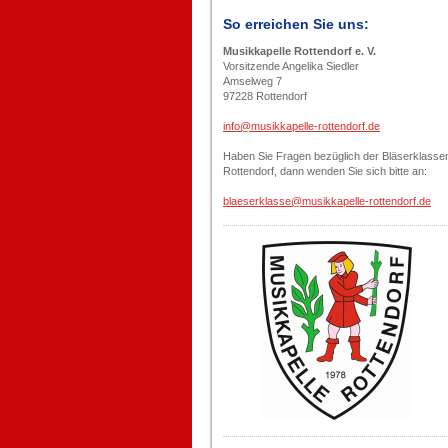
So erreichen Sie uns:
Musikkapelle Rottendorf e. V.
Vorsitzende Angelika Siedler
Amselweg 7
97228 Rottendorf
info@musikkapelle-rottendorf.de
Haben Sie Fragen bezüglich der Bläserklasse
Rottendorf, dann wenden Sie sich bitte an:
blaeserklasse@musikkapelle-rottendorf.de