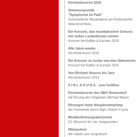
Kirchenkonzert 2016
Stimmungsvolle
"Symphonie im Park"
Sommerlicher Musikabend am Rottendorfer
Wasserschloss
Ein Konzert, das musikalischen Genuss
mit süßen Leckerbissen vereint
Konzert bei Kaffee & Kuchen 2016
Alle Jahre wieder
Kirchenkonzert 2015
Ein Konzert so locker wie eine Sahnetorte
Konzert bei Kaffee & Kuchen 2015
Von Richard Strauss bis Jazz
Kirchenkonzert 2014
E I N L A D U N G zum Grillfest
Kirchenkonzert des SBO Rottendorf
mit Ehrung des Dirigenten Michael Mauer
Ehrungen beim Neujahrsempfang
der Gemeinde durch Bgm. Rainer Fuchs
Musikerleistungsabzeichen
D1 (Bronze) für vier Jungmusiker
Mitmachen!
Wir haben uns vergrößert!