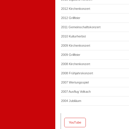
2012 Kirchenkonzert
2012 Grillfeier
2011 Gemeinschaftskonzert
2010 Kulturherbst
2009 Kirchenkonzert
2009 Grillfeier
2008 Kirchenkonzert
2008 Frühjahrskonzert
2007 Wertungsspiel
2007 Ausflug Volkach
2004 Jubiläum
YouTube