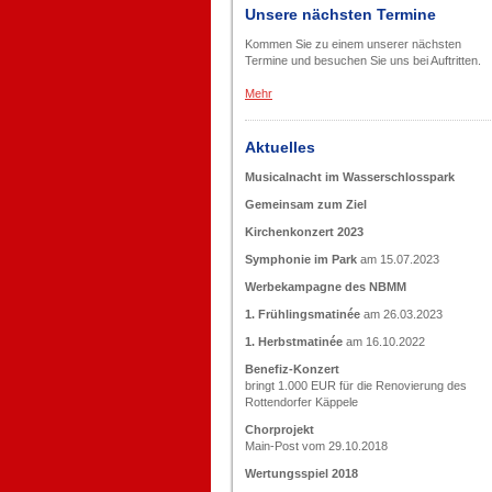
Unsere nächsten Termine
Kommen Sie zu einem unserer nächsten
Termine und besuchen Sie uns bei Auftritten.
Mehr
Aktuelles
Musicalnacht im Wasserschlosspark
Gemeinsam zum Ziel
Kirchenkonzert 2023
Symphonie im Park
am 15.07.2023
Werbekampagne des NBMM
1. Frühlingsmatinée
am 26.03.2023
1. Herbstmatinée
am 16.10.2022
Benefiz-Konzert
bringt 1.000 EUR für die Renovierung des
Rottendorfer Käppele
Chorprojekt
Main-Post vom 29.10.2018
Wertungsspiel 2018