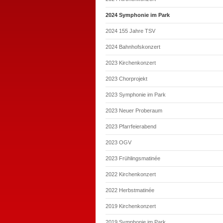
2024 Symphonie im Park
2024 155 Jahre TSV
2024 Bahnhofskonzert
2023 Kirchenkonzert
2023 Chorprojekt
2023 Symphonie im Park
2023 Neuer Proberaum
2023 Pfarrfeierabend
2023 OGV
2023 Frühlingsmatinée
2022 Kirchenkonzert
2022 Herbstmatinée
2019 Kirchenkonzert
2019 Symphonie im Park