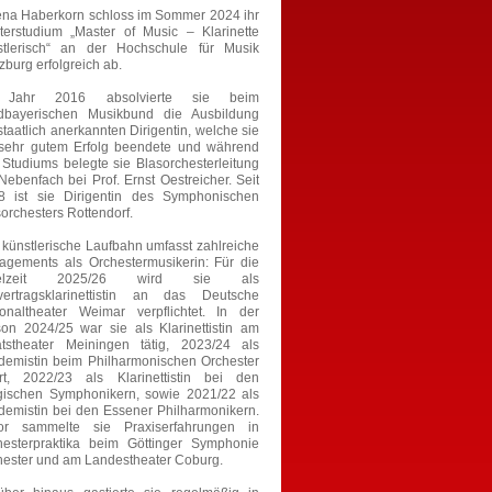
ena Haberkorn schloss im Sommer 2024 ihr
terstudium „Master of Music – Klarinette
stlerisch“ an der Hochschule für Musik
burg erfolgreich ab.
 Jahr 2016 absolvierte sie beim
dbayerischen Musikbund die Ausbildung
staatlich anerkannten Dirigentin, welche sie
 sehr gutem Erfolg beendete und während
 Studiums belegte sie Blasorchesterleitung
Nebenfach bei Prof. Ernst Oestreicher. Seit
8 ist sie Dirigentin des Symphonischen
orchesters Rottendorf.
 künstlerische Laufbahn umfasst zahlreiche
agements als Orchestermusikerin: Für die
ielzeit 2025/26 wird sie als
tvertragsklarinettistin an das Deutsche
ionaltheater Weimar verpflichtet. In der
son 2024/25 war sie als Klarinettistin am
atstheater Meiningen tätig, 2023/24 als
demistin beim Philharmonischen Orchester
urt, 2022/23 als Klarinettistin bei den
gischen Symphonikern, sowie 2021/22 als
demistin bei den Essener Philharmonikern.
or sammelte sie Praxiserfahrungen in
hesterpraktika beim Göttinger Symphonie
hester und am Landestheater Coburg.