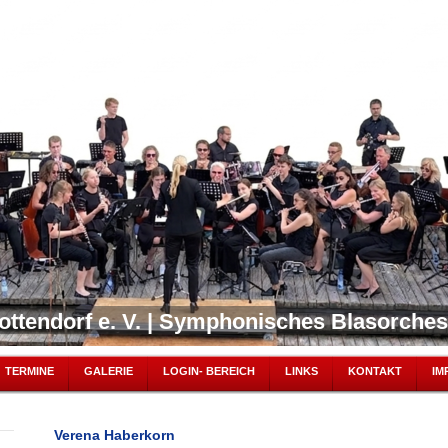
ottendorf e. V. | Symphonisches Blasorches
TERMINE
GALERIE
LOGIN- BEREICH
LINKS
KONTAKT
IM
Verena Haberkorn