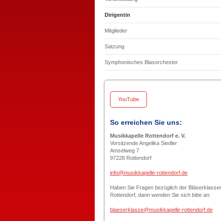
Dirigentin
Mitglieder
Satzung
Symphonisches Blasorchester
YouTube
So erreichen Sie uns:
Musikkapelle Rottendorf e. V.
Vorsitzende Angelika Siedler
Amselweg 7
97228 Rottendorf
info@musikkapelle-rottendorf.de
Haben Sie Fragen bezüglich der Bläserklasse
Rottendorf, dann wenden Sie sich bitte an:
blaeserklasse@musikkapelle-rottendorf.de