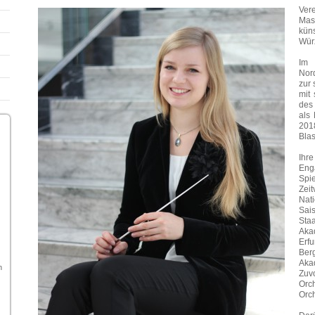
Ver
Mas
kün
Würz
Im
Nor
zur 
mit
des
als 
201
Blas
Ihre
Eng
Sp
Zei
Nat
Sai
Sta
Aka
Erf
Ber
Aka
n
Zuv
Orc
Orc