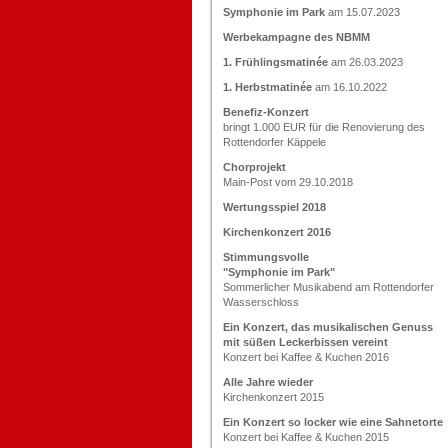
Symphonie im Park
am 15.07.2023
Werbekampagne des NBMM
1. Frühlingsmatinée
am 26.03.2023
1. Herbstmatinée
am 16.10.2022
Benefiz-Konzert
bringt 1.000 EUR für die Renovierung des
Rottendorfer Käppele
Chorprojekt
Main-Post vom 29.10.2018
Wertungsspiel 2018
Kirchenkonzert 2016
Stimmungsvolle
"Symphonie im Park"
Sommerlicher Musikabend am Rottendorfer
Wasserschloss
Ein Konzert, das musikalischen Genuss
mit süßen Leckerbissen vereint
Konzert bei Kaffee & Kuchen 2016
Alle Jahre wieder
Kirchenkonzert 2015
Ein Konzert so locker wie eine Sahnetorte
Konzert bei Kaffee & Kuchen 2015