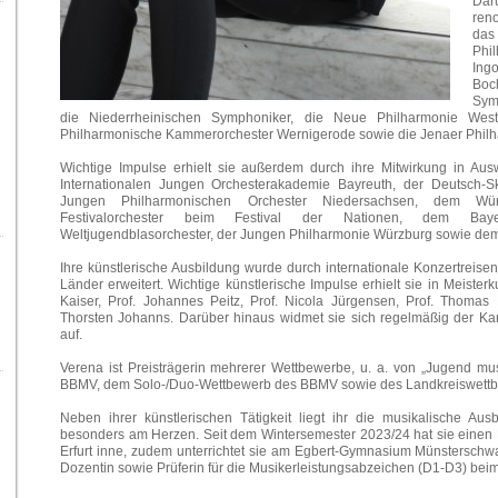
Dar
ren
das
Phi
Ing
Boc
Sym
die Niederrheinischen Symphoniker, die Neue Philharmonie West
Philharmonische Kammerorchester Wernigerode sowie die Jenaer Philh
Wichtige Impulse erhielt sie außerdem durch ihre Mitwirkung in Ausw
Internationalen Jungen Orchesterakademie Bayreuth, der Deutsch-
Jungen Philharmonischen Orchester Niedersachsen, dem Wü
Festivalorchester beim Festival der Nationen, dem Bayer
Weltjugendblasorchester, der Jungen Philharmonie Würzburg sowie de
Ihre künstlerische Ausbildung wurde durch internationale Konzertreise
Länder erweitert. Wichtige künstlerische Impulse erhielt sie in Meister
Kaiser, Prof. Johannes Peitz, Prof. Nicola Jürgensen, Prof. Thomas 
Thorsten Johanns. Darüber hinaus widmet sie sich regelmäßig der Kamm
auf.
Verena ist Preisträgerin mehrerer Wettbewerbe, u. a. von „Jugend m
BBMV, dem Solo-/Duo-Wettbewerb des BBMV sowie des Landkreiswettb
Neben ihrer künstlerischen Tätigkeit liegt ihr die musikalische Au
besonders am Herzen. Seit dem Wintersemester 2023/24 hat sie einen Leh
Erfurt inne, zudem unterrichtet sie am Egbert-Gymnasium Münsterschwa
Dozentin sowie Prüferin für die Musikerleistungsabzeichen (D1-D3) bei