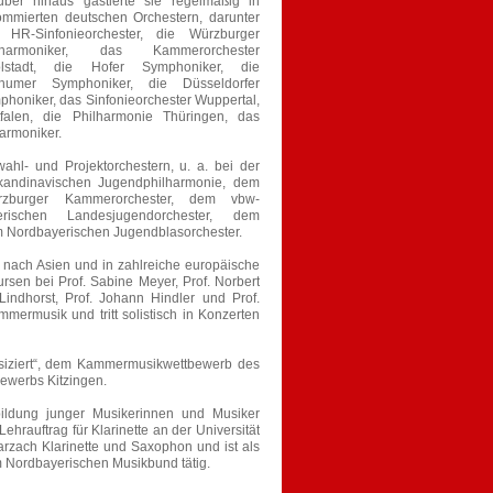
über hinaus gastierte sie regelmäßig in
ommierten deutschen Orchestern, darunter
 HR-Sinfonieorchester, die Würzburger
lharmoniker, das Kammerorchester
olstadt, die Hofer Symphoniker, die
humer Symphoniker, die Düsseldorfer
phoniker, das Sinfonieorchester Wuppertal,
falen, die Philharmonie Thüringen, das
armoniker.
ahl- und Projektorchestern, u. a. bei der
Skandinavischen Jugendphilharmonie, dem
rzburger Kammerorchester, dem vbw-
ischen Landesjugendorchester, dem
m Nordbayerischen Jugendblasorchester.
n nach Asien und in zahlreiche europäische
kursen bei Prof. Sabine Meyer, Prof. Norbert
Lindhorst, Prof. Johann Hindler und Prof.
ermusik und tritt solistisch in Konzerten
usiziert“, dem Kammermusikwettbewerb des
ewerbs Kitzingen.
sbildung junger Musikerinnen und Musiker
rauftrag für Klarinette an der Universität
rzach Klarinette und Saxophon und ist als
m Nordbayerischen Musikbund tätig.