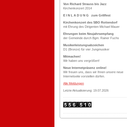
Von Richard Strauss bis Jazz
Kirchenkonzert 2014
E I N L A D U N G zum Grillfest
Kirchenkonzert des SBO Rottendorf
mit Ehrung des Dirigenten Michael Mauer
Ehrungen beim Neujahrsempfang
der Gemeinde durch Bgm. Rainer Fuchs
Musikerleistungsabzeichen
D1 (Bronze) für vier Jungmusiker
Mitmachen!
Wir haben uns vergrößert!
Neue Internetpräsenz online!
Wir freuen uns, dass wir Ihnen unsere neue
Internetseite vorstellen dürfen.
Alle Meldungen
Letzte Aktualisierung: 19.07.2026